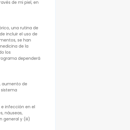
avés de mi piel, en
rico, una rutina de
e incluir el uso de
mentos, se han
medicina de la
o los
l programa dependerá
ón, aumento de
l sistema
 e infección en el
es, náuseas,
 general y (iii)