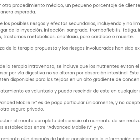
 otro procedimiento médico, un pequeño porcentaje de cliente
manera esperada.
 los posibles riesgos y efectos secundarios, incluyendo y no lim
r de la inyección, infección, sangrado, tromboflebitis, fatiga, i
, trastornos metabólicos, anafilaxia, paro cardíaco o muerte.
za de la terapia propuesta y los riesgos involucrados han sido e
de la terapia intravenosa, se incluye que los nutrientes evitan el
ar por vía digestiva no se alteran por absorción intestinal. Est
stén disponibles para los tejidos en un alto gradiente de concen
ratamiento es voluntario y puedo rescindir de este en cualquie
nced Mobile IV” es de pago particular únicamente, y no acepta
otro seguro privado.
cubrir el monto completo del servicio al momento de ser realiza
s establecidos entre “Advanced Mobile IV” y yo.
ratamiento aún después de haber considerado la información co