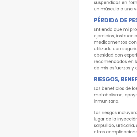
suspendidos en forma
un músculo o una ve
PÉRDIDA DE PE
Entiendo que mi pro
ejercicios, instruc
medicamentos contr
utilizado con segur
obesidad con exper
recomendados en la 
de mis esfuerzos y 
RIESGOS, BENE
Los beneficios de l
metabolismo, apoyo c
inmunitario.
Los riesgos incluyen
lugar de la inyecció
sarpullido, urticaria
otras complicacione