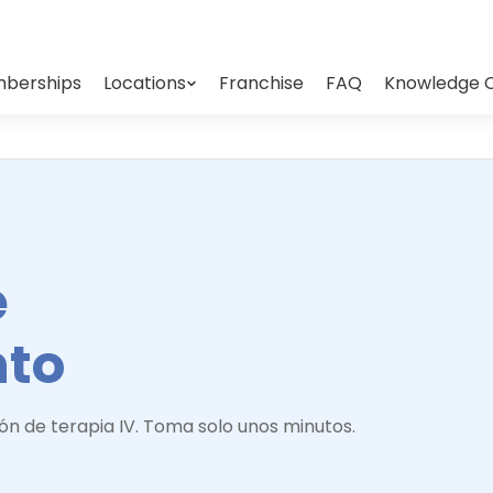
berships
Locations
Franchise
FAQ
Knowledge 
e
nto
ón de terapia IV. Toma solo unos minutos.