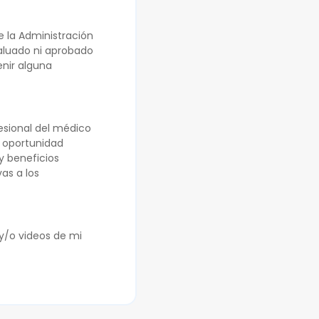
 la Administración
valuado ni aprobado
enir alguna
fesional del médico
a oportunidad
 y beneficios
as a los
y/o videos de mi