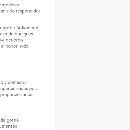
ateriales
han sido respondidas
 legal de “Advanced
caso de cualquier
 Mi acuerdo
l haber leído,
ud y bienestar
proporcionados por:
o proporcionados
s de goteo
utrientes