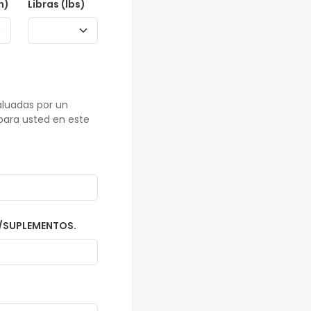
n)
Libras (lbs)
aluadas por un
 para usted en este
S/SUPLEMENTOS.