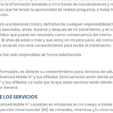
 la información brindada a mí a través de conversaciones y m
co que he tenido la oportunidad de realizar preguntas, y todas 
ción.
rá una liberación total y definitiva de cualquier responsabilidad
os asociados, antes, durante y después de mi tratamiento, y en 
édico que pueda ser necesario como consecuencia del mismo.
18 años de edad o más y que estoy en mi sano juicio. Así como e
e acuerdo con este consentimiento para recibir el tratamiento.
 han sido respondidas de forma satisfactoria.
 formulario, es obtener su consentimiento para: Servicios de sal
vanced Mobile IV” y sus afiliados. Estos servicios están siendo 
 y sus afiliados. La razón por la que estos servicios están siend
ar General.
 LOS SERVICIOS
dvanced Mobile IV” consisten en infusiones en mi cuerpo a travé
nyección intramuscular (IM) de minerales, vitaminas y/u otros n