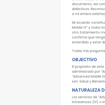
documento, así como
didácticos. Reconoz
a mi entera satisfac
Mi acuerdo constitui
Mobile IV” y todos l
otro tratamiento m
confirma que tengo 
entendido y estar d
Todas mis preguntas
OBJECTIVO
El propósito de este
administrado por “Ad
“Advanced Mobile IV”
son: Salud y Bienest
NATURALEZA DE
Los servicios de “A
intravenoso (IV) o i