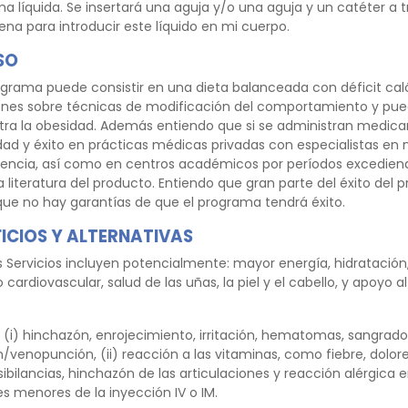
 líquida. Se insertará una aguja y/o una aguja y un catéter a tr
na para introducir este líquido en mi cuerpo.
SO
grama puede consistir en una dieta balanceada con déficit caló
ciones sobre técnicas de modificación del comportamiento y pued
a la obesidad. Además entiendo que si se administran medica
idad y éxito en prácticas médicas privadas con especialistas en 
iencia, así como en centros académicos por períodos excediend
literatura del producto. Entiendo que gran parte del éxito de
que no hay garantías de que el programa tendrá éxito.
FICIOS Y ALTERNATIVAS
os Servicios incluyen potencialmente: mayor energía, hidrataci
ardiovascular, salud de las uñas, la piel y el cabello, y apoyo a
: (i) hinchazón, enrojecimiento, irritación, hematomas, sangrado
n/venopunción, (ii) reacción a las vitaminas, como fiebre, dolor
, sibilancias, hinchazón de las articulaciones y reacción alérgica en
s menores de la inyección IV o IM.