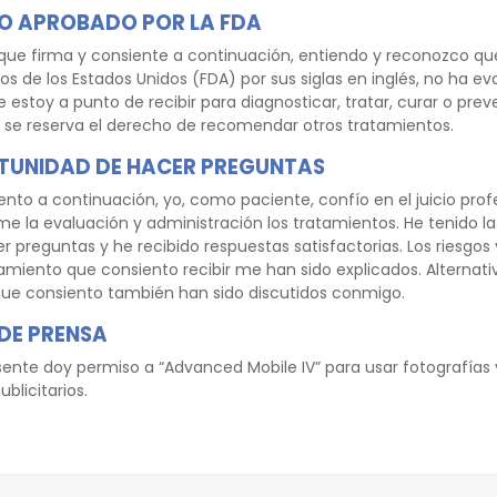
O APROBADO POR LA FDA
ue firma y consiente a continuación, entiendo y reconozco que
s de los Estados Unidos (FDA) por sus siglas en inglés, no ha e
 estoy a punto de recibir para diagnosticar, tratar, curar o prev
se reserva el derecho de recomendar otros tratamientos.
RTUNIDAD DE HACER PREGUNTAS
ento a continuación, yo, como paciente, confío en el juicio pro
rme la evaluación y administración los tratamientos. He tenido l
er preguntas y he recibido respuestas satisfactorias. Los riesgos
amiento que consiento recibir me han sido explicados. Alternativ
que consiento también han sido discutidos conmigo.
DE PRENSA
sente doy permiso a “Advanced Mobile IV” para usar fotografías 
blicitarios.