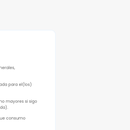
erales,
ada para el(los)
ho mayores si sigo
da).
 que consumo