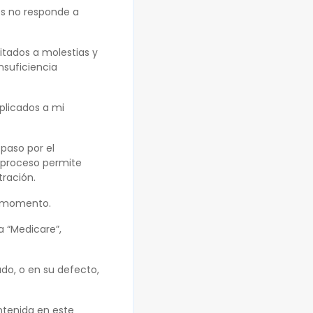
s no responde a
itados a molestias y
nsuficiencia
xplicados a mi
 paso por el
e proceso permite
tración.
r momento.
 “Medicare”,
do, o en su defecto,
ntenida en este