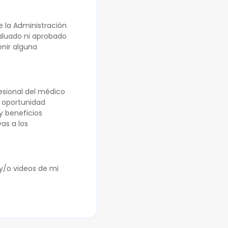
 la Administración
valuado ni aprobado
enir alguna
fesional del médico
a oportunidad
 y beneficios
as a los
y/o videos de mi