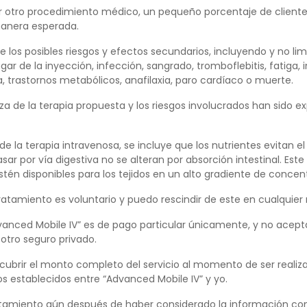
 otro procedimiento médico, un pequeño porcentaje de cliente
manera esperada.
 los posibles riesgos y efectos secundarios, incluyendo y no lim
r de la inyección, infección, sangrado, tromboflebitis, fatiga, i
, trastornos metabólicos, anafilaxia, paro cardíaco o muerte.
za de la terapia propuesta y los riesgos involucrados han sido e
de la terapia intravenosa, se incluye que los nutrientes evitan el
ar por vía digestiva no se alteran por absorción intestinal. Est
stén disponibles para los tejidos en un alto gradiente de concen
ratamiento es voluntario y puedo rescindir de este en cualquie
nced Mobile IV” es de pago particular únicamente, y no acepta
otro seguro privado.
cubrir el monto completo del servicio al momento de ser realiza
s establecidos entre “Advanced Mobile IV” y yo.
ratamiento aún después de haber considerado la información co