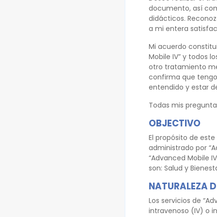
documento, así como
didácticos. Reconoz
a mi entera satisfac
Mi acuerdo constitui
Mobile IV” y todos l
otro tratamiento m
confirma que tengo 
entendido y estar d
Todas mis preguntas
OBJECTIVO
El propósito de este
administrado por “Ad
“Advanced Mobile IV”
son: Salud y Bienest
NATURALEZA DE
Los servicios de “A
intravenoso (IV) o i