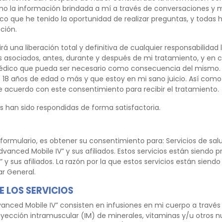
 la información brindada a mí a través de conversaciones y m
co que he tenido la oportunidad de realizar preguntas, y todas 
ción.
rá una liberación total y definitiva de cualquier responsabilidad
os asociados, antes, durante y después de mi tratamiento, y en 
édico que pueda ser necesario como consecuencia del mismo.
18 años de edad o más y que estoy en mi sano juicio. Así como e
e acuerdo con este consentimiento para recibir el tratamiento.
 han sido respondidas de forma satisfactoria.
 formulario, es obtener su consentimiento para: Servicios de sal
vanced Mobile IV” y sus afiliados. Estos servicios están siendo 
 y sus afiliados. La razón por la que estos servicios están siend
ar General.
 LOS SERVICIOS
dvanced Mobile IV” consisten en infusiones en mi cuerpo a travé
nyección intramuscular (IM) de minerales, vitaminas y/u otros n